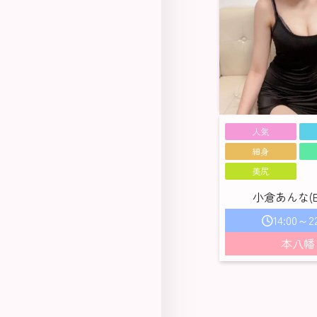
人気
細身
美尻
小倉あんな(E) 
14:00～2
本八幡