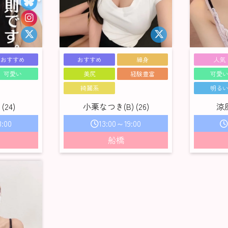
おすすめ
おすすめ
細身
人気
可愛い
美尻
経験豊富
可愛
綺麗系
明る
(24)
小栗なつき(B) (26)
涼風
:00
13:00～19:00
船橋