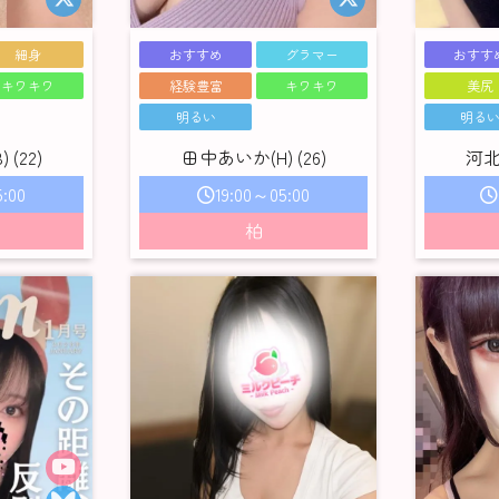
細身
おすすめ
グラマー
おすす
キワキワ
経験豊富
キワキワ
美尻
明るい
明る
(22)
田中あいか(H) (26)
河北
:00
19:00～05:00
柏