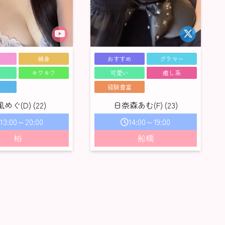
細身
おすすめ
グラマー
い
キワキワ
可愛い
癒し系
い
経験豊富
めぐ(D) (22)
日奈森あむ(F) (23)
13:00～20:00
14:00～19:00
柏
船橋