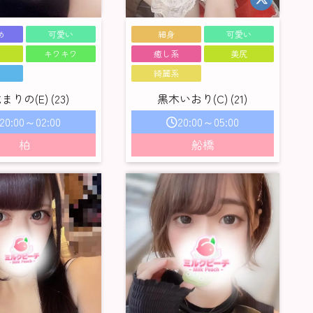
め
可愛い
細身
可愛い
キワキワ
癒し系
美尻
い
綺麗系
まりの(E) (23)
黒木いおり(C) (21)
20:00～02:00
20:00～05:00
柏
船橋