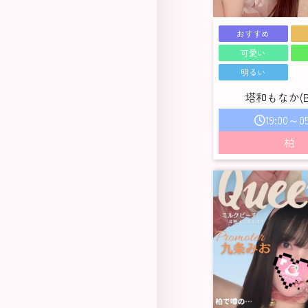
おすすめ
可愛い
明るい
塔和もなか(B) 
19:00～05
柏