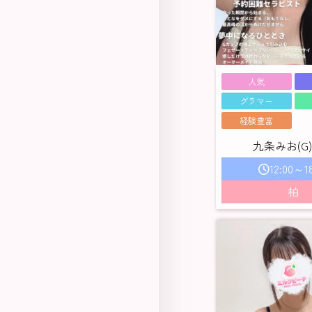
人気
グラマー
経験豊富
九条みお(G) 
12:00～18
柏